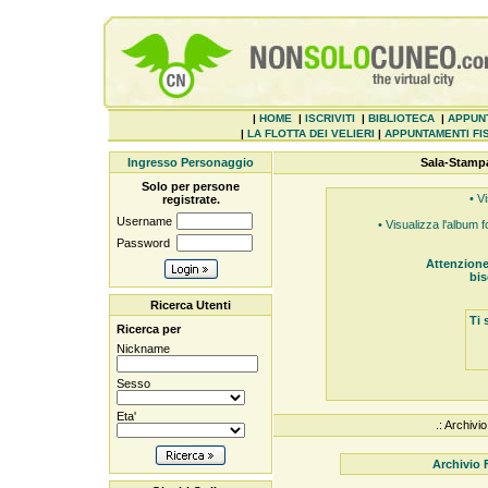
|
HOME
|
ISCRIVITI
|
BIBLIOTECA
|
APPUN
|
LA FLOTTA DEI VELIERI
|
APPUNTAMENTI FIS
Ingresso Personaggio
Sala-Stamp
Solo per persone
• Vi
registrate.
Username
• Visualizza l'album 
Password
Attenzione
bis
Ricerca Utenti
Ti 
Ricerca per
Nickname
Sesso
Eta'
.: Archiv
Archivio 