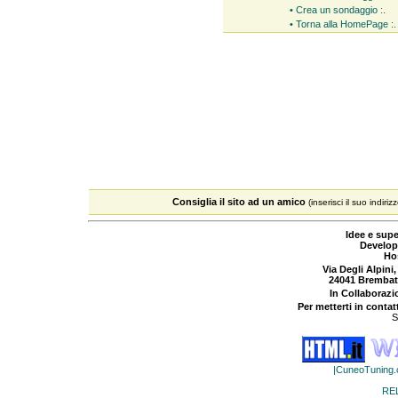
• Crea un sondaggio :.
• Torna alla HomePage :.
Consiglia il sito ad un amico
(inserisci il suo indiriz
Idee e supe
Develop
Ho
Via Degli Alpini,
24041 Brembat
In Collaboraz
Per metterti in contat
S
|CuneoTuning
RE