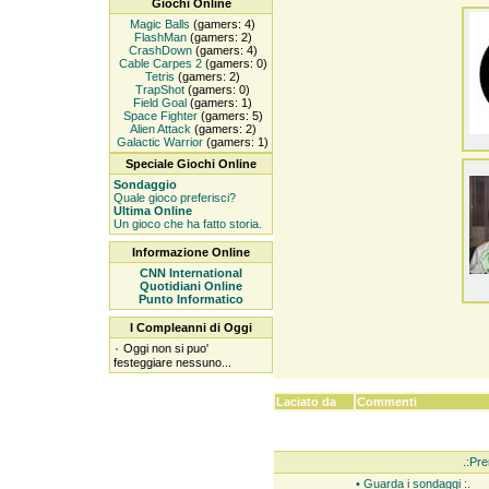
Giochi Online
Magic Balls
(gamers: 4)
FlashMan
(gamers: 2)
CrashDown
(gamers: 4)
Cable Carpes 2
(gamers: 0)
Tetris
(gamers: 2)
TrapShot
(gamers: 0)
Field Goal
(gamers: 1)
Space Fighter
(gamers: 5)
Alien Attack
(gamers: 2)
Galactic Warrior
(gamers: 1)
Speciale Giochi Online
Sondaggio
Quale gioco preferisci?
Ultima Online
Un gioco che ha fatto storia.
Informazione Online
CNN International
Quotidiani Online
Punto Informatico
I Compleanni di Oggi
۰
Oggi non si puo'
festeggiare nessuno...
Laciato da
Commenti
.:Pre
• Guarda i sondaggi :.