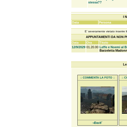
stessa??
I 
Data
Persona
E' severamente vietato inserire l
APPUNTAMENTI DA NON PE
Data
Ora
Titolo
12/9/2029
01.20.00
Leffe e Noemi al B
Barzeletta Madonn
Le
:: COMMENTA LA FOTO ::
:: 
¬Ðav¥¨