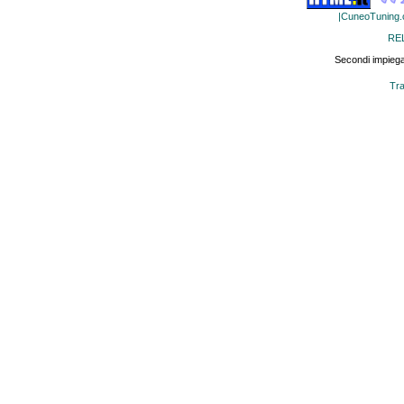
|CuneoTuning
RE
Secondi impiega
Tra