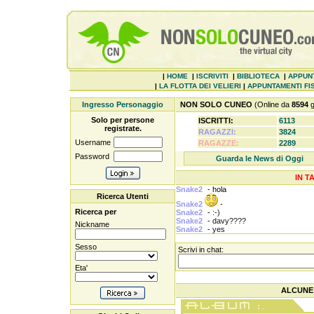
|
HOME
|
ISCRIVITI
|
BIBLIOTECA
|
APPUN
|
LA FLOTTA DEI VELIERI
|
APPUNTAMENTI FIS
Ingresso Personaggio
NON SOLO CUNEO
(Online da
8594
g
Solo per persone
ISCRITTI:
6113
registrate.
RAGAZZI:
3824
Username
RAGAZZE:
2289
Password
Guarda le News di Oggi
IN T
Snake2
-
hola
Ricerca Utenti
Snake2
-
Ricerca per
Snake2
-
:-)
Snake2
-
davy????
Nickname
Snake2
-
yes
Sesso
Scrivi in chat:
Eta'
ALCUNE 