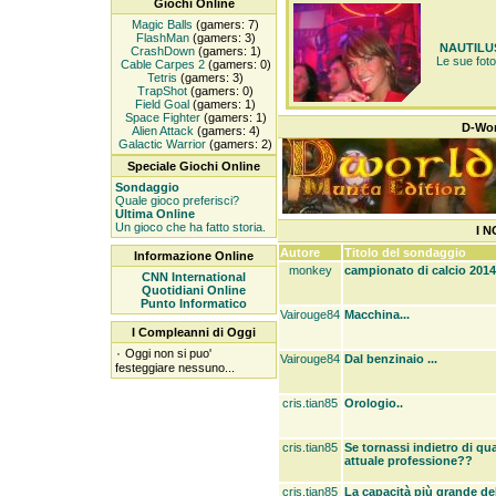
Giochi Online
Magic Balls
(gamers: 7)
FlashMan
(gamers: 3)
NAUTILU
CrashDown
(gamers: 1)
Le sue foto 
Cable Carpes 2
(gamers: 0)
Tetris
(gamers: 3)
TrapShot
(gamers: 0)
Field Goal
(gamers: 1)
Space Fighter
(gamers: 1)
D-Wor
Alien Attack
(gamers: 4)
Galactic Warrior
(gamers: 2)
Speciale Giochi Online
Sondaggio
Quale gioco preferisci?
Ultima Online
Un gioco che ha fatto storia.
I N
Autore
Titolo del sondaggio
Informazione Online
monkey
campionato di calcio 2014|
CNN International
Quotidiani Online
Punto Informatico
Vairouge84
Macchina...
I Compleanni di Oggi
۰
Oggi non si puo'
Vairouge84
Dal benzinaio ...
festeggiare nessuno...
cris.tian85
Orologio..
cris.tian85
Se tornassi indietro di qu
attuale professione??
cris.tian85
La capacità più grande de