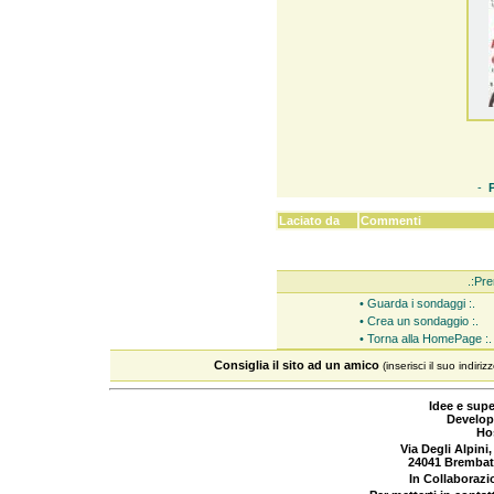
-
Laciato da
Commenti
.:Pre
• Guarda i sondaggi :.
• Crea un sondaggio :.
• Torna alla HomePage :.
Consiglia il sito ad un amico
(inserisci il suo indiriz
Idee e supe
Develop
Ho
Via Degli Alpini,
24041 Brembat
In Collaboraz