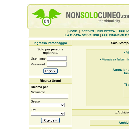
|
HOME
|
ISCRIVITI
|
BIBLIOTECA
|
APPUN
|
LA FLOTTA DEI VELIERI
|
APPUNTAMENTI FIS
Ingresso Personaggio
Sala-Stamp
Solo per persone
• Vi
registrate.
Username
• Visualizza l'album 
Password
Attenzione
bis
Ricerca Utenti
Ti 
Ricerca per
Nickname
Sesso
Eta'
.: Archiv
Archiv