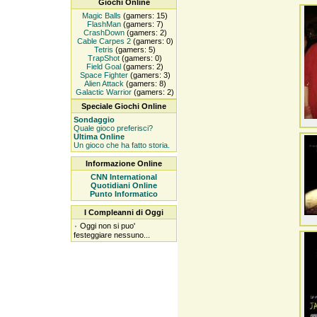
Giochi Online
Magic Balls
(gamers: 15)
FlashMan
(gamers: 7)
CrashDown
(gamers: 2)
Cable Carpes 2
(gamers: 0)
Tetris
(gamers: 5)
TrapShot
(gamers: 0)
Field Goal
(gamers: 2)
Space Fighter
(gamers: 3)
Alien Attack
(gamers: 8)
Galactic Warrior
(gamers: 2)
Speciale Giochi Online
Sondaggio
Quale gioco preferisci?
Ultima Online
Un gioco che ha fatto storia.
Informazione Online
CNN International
Quotidiani Online
Punto Informatico
I Compleanni di Oggi
۰
Oggi non si puo'
festeggiare nessuno...