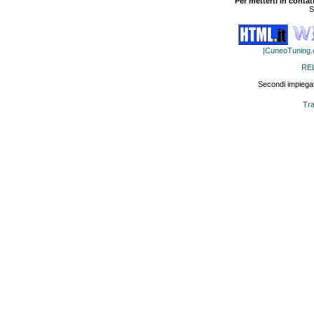
Per metterti in contat
S
|CuneoTuning
RE
Secondi impiegat
Tra