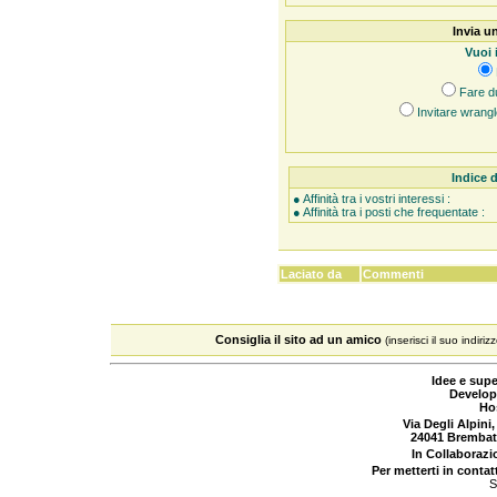
Invia un
Vuoi 
Fare d
Invitare wrangl
Indice d
● Affinità tra i vostri interessi :
● Affinità tra i posti che frequentate :
Laciato da
Commenti
Consiglia il sito ad un amico
(inserisci il suo indiriz
Idee e supe
Develop
Ho
Via Degli Alpini,
24041 Brembat
In Collaboraz
Per metterti in contat
S