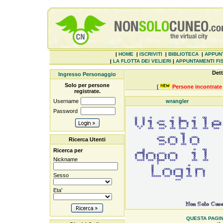
|
HOME
|
ISCRIVITI
|
BIBLIOTECA
|
APPUN
|
LA FLOTTA DEI VELIERI
|
APPUNTAMENTI FIS
Dett
Ingresso Personaggio
Solo per persone
[
Persone incontrate 
registrate.
Username
wrangler
Password
Ricerca Utenti
Ricerca per
Nickname
Sesso
Eta'
QUESTA PAGINE