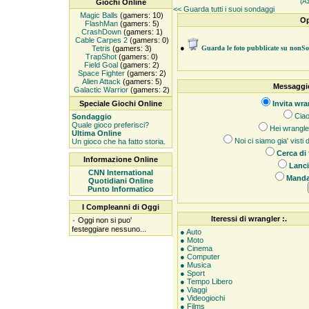
(A
Giochi Online
<< Guarda tutti i suoi sondaggi
Magic Balls
(gamers: 10)
Op
FlashMan
(gamers: 5)
CrashDown
(gamers: 1)
Cable Carpes 2
(gamers: 0)
●
Tetris
(gamers: 3)
Guarda le foto pubblicate su nonS
TrapShot
(gamers: 0)
Field Goal
(gamers: 2)
Space Fighter
(gamers: 2)
Alien Attack
(gamers: 5)
Messaggio
Galactic Warrior
(gamers: 2)
Speciale Giochi Online
Invita wra
Ciao
Sondaggio
Quale gioco preferisci?
Hei wrangler,
Ultima Online
Noi ci siamo gia' visti
Un gioco che ha fatto storia.
Cerca di
Informazione Online
Lanci
CNN International
Manda 
Quotidiani Online
Punto Informatico
I Compleanni di Oggi
Iteressi di wrangler :.
۰
Oggi non si puo'
festeggiare nessuno...
● Auto
● Moto
● Cinema
● Computer
● Musica
● Sport
● Tempo Libero
● Viaggi
● Videogiochi
● Films