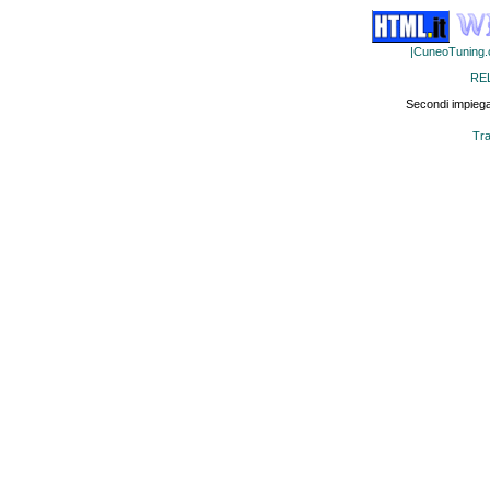
|CuneoTuning
RE
Secondi impiega
Tra