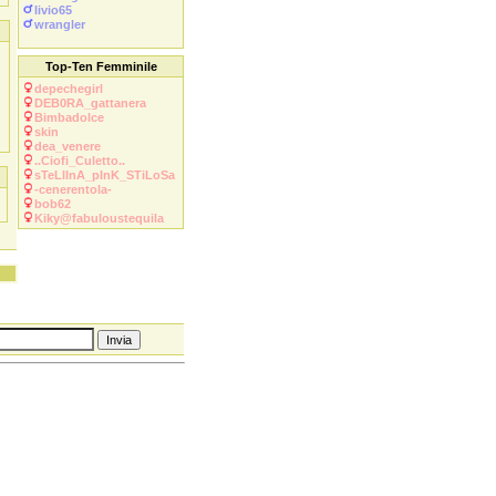
livio65
wrangler
Top-Ten Femminile
depechegirl
DEB0RA_gattanera
Bimbadolce
skin
dea_venere
..Ciofi_Culetto..
sTeLlInA_pInK_STiLoSa
-cenerentola-
bob62
Kiky@fabuloustequila