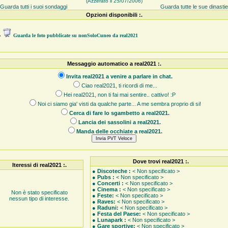
(Azzerato il 25/07/2006)
Guarda tutti i suoi sondaggi
Guarda tutte le sue dinasti
Opzioni disponibili :.
●
Guarda le foto pubblicate su nonSoloCuneo da real2021
Messaggio automatico a real2021 :.
Invita real2021 a venire a parlare in chat.
Ciao real2021, ti ricordi di me...
Hei real2021, non ti fai mai sentire.. cattivo! :P
Noi ci siamo gia' visti da qualche parte... A me sembra proprio di si!
Cerca di fare lo sgambetto a real2021.
Lancia dei sassolini a real2021.
Manda delle occhiate a real2021.
Dove trovi real2021 :.
Iteressi di real2021 :.
●
Discoteche :
< Non specificato >
●
Pubs :
< Non specificato >
●
Concerti :
< Non specificato >
●
Cinema :
< Non specificato >
Non è stato specificato
●
Feste:
< Non specificato >
nessun tipo di interesse.
●
Raves:
< Non specificato >
●
Raduni:
< Non specificato >
●
Festa del Paese:
< Non specificato >
●
Lunapark :
< Non specificato >
●
Gare sportive:
< Non specificato >