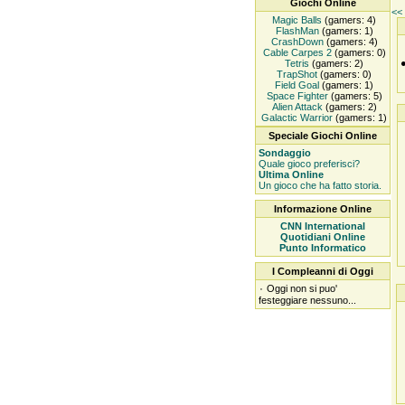
Giochi Online
<< 
Magic Balls
(gamers: 4)
FlashMan
(gamers: 1)
CrashDown
(gamers: 4)
Cable Carpes 2
(gamers: 0)
Tetris
(gamers: 2)
TrapShot
(gamers: 0)
Field Goal
(gamers: 1)
Space Fighter
(gamers: 5)
Alien Attack
(gamers: 2)
Galactic Warrior
(gamers: 1)
Speciale Giochi Online
Sondaggio
Quale gioco preferisci?
Ultima Online
Un gioco che ha fatto storia.
Informazione Online
CNN International
Quotidiani Online
Punto Informatico
I Compleanni di Oggi
۰
Oggi non si puo'
festeggiare nessuno...