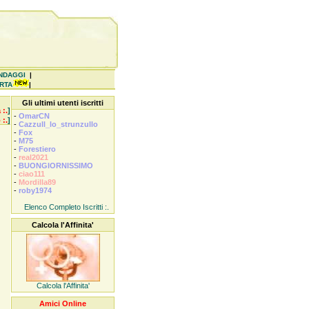
NDAGGI
|
ERTA
|
Gli ultimi utenti iscritti
 :.
]
-
OmarCN
 :.
]
-
Cazzull_lo_strunzullo
-
Fox
-
M75
-
Forestiero
-
real2021
-
BUONGIORNISSIMO
-
ciao111
-
Mordilla89
-
roby1974
Elenco Completo Iscritti :.
Calcola l'Affinita'
Calcola l'Affinita'
Amici Online