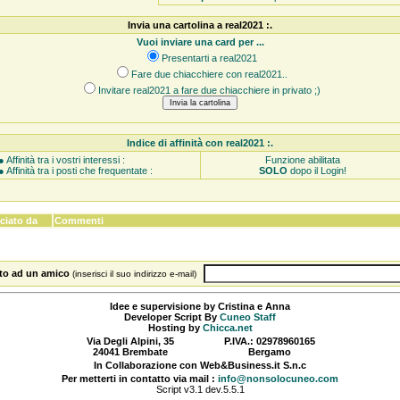
Invia una cartolina a real2021 :.
Vuoi inviare una card per ...
Presentarti a real2021
Fare due chiacchiere con real2021..
Invitare real2021 a fare due chiacchiere in privato ;)
Indice di affinità con real2021 :.
● Affinità tra i vostri interessi :
Funzione abilitata
● Affinità tra i posti che frequentate :
SOLO
dopo il Login!
ciato da
Commenti
sito ad un amico
(inserisci il suo indirizzo e-mail)
Idee e supervisione by Cristina e Anna
Developer Script By
Cuneo Staff
Hosting by
Chicca.net
Via Degli Alpini, 35
P.IVA.: 02978960165
24041 Brembate
Bergamo
In Collaborazione con Web&Business.it S.n.c
Per metterti in contatto via mail :
info@nonsolocuneo.com
Script v3.1 dev.5.5.1