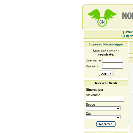
|
HOM
|
LA FLOT
Ingresso Personaggio
Solo per persone
registrate.
Username
Password
Ricerca Utenti
Ricerca per
Nickname
Sesso
Eta'