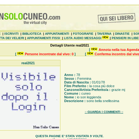
E
|
ISCRIVITI
|
BIBLIOTECA
|
APPUNTAMENTI
|
FOTOGRAFIE
|
TAVERNA
|
DINASTIE
|
SO
TA DEI VELIERI
|
APPUNTAMENTI FISSI
|
LISTA AUDIO MESSAGGI
|
PENSIERI IN LIB
Dettagli Utente real2021
[
Annota nella tua Agenda
[
Persone incontrate dal vivo: 0
]
[
Conferma incontro dal vivo
real2021
Anno :
78
Sesso :
Femmina
Data di Nascita :
01/01/78
Film Preferito :
la cosa più dolce
Canzone/Artista Preferito/a :
grazie mj
Comune :
cuneo
Nome :
io son leggienda
Descrizione :
sono bella snellissima
:: GUARDA I COMMENTI ::
QUESTA PAGINE E' STATA VISITATA 9 VOLTE.