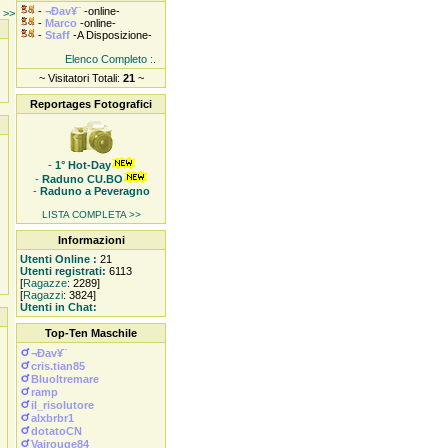
-
¬Ðav¥¨
-online-
e >>
-
Marco
-online-
-
Staff
-A Disposizione-
Elenco Completo :.
~ Visitatori Totali:
21
~
Reportages Fotografici
-
1° Hot-Day
-
Raduno CU.BO
-
Raduno a Peveragno
LISTA COMPLETA >>
Informazioni
Utenti Online :
21
Utenti registrati:
6113
[
Ragazze
: 2289]
[
Ragazzi
: 3824]
Utenti in Chat:
Top-Ten Maschile
¬Ðav¥¨
cris.tian85
Bluoltremare
ramp
il_risolutore
alxbrbr1
dotatoCN
Vairouge84