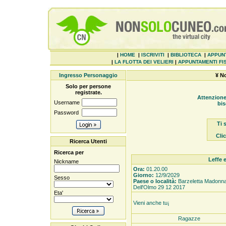
|
HOME
|
ISCRIVITI
|
BIBLIOTECA
|
APPUN
|
LA FLOTTA DEI VELIERI
|
APPUNTAMENTI FIS
Ingresso Personaggio
¥ N
Solo per persone
registrate.
Attenzione
Username
bis
Password
Ti 
Cli
Ricerca Utenti
Ricerca per
Leffe e
Nickname
Ora:
01.20.00
Giorno:
12/9/2029
Sesso
Paese o località:
Barzeletta Madonn
Dell'Olmo 29 12 2017
Eta'
Vieni anche tu¡
Ragazze