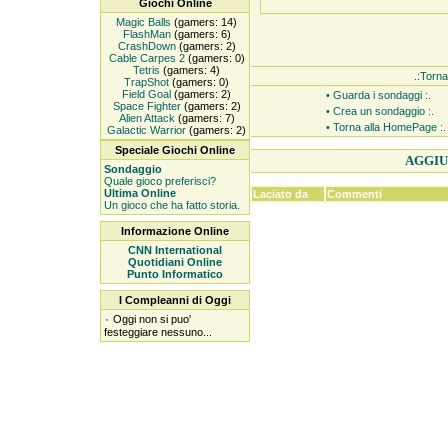
Giochi Online
Magic Balls
(gamers: 14)
FlashMan
(gamers: 6)
CrashDown
(gamers: 2)
Cable Carpes 2
(gamers: 0)
Tetris
(gamers: 4)
.:Torna
TrapShot
(gamers: 0)
Field Goal
(gamers: 2)
• Guarda i sondaggi :.
Space Fighter
(gamers: 2)
• Crea un sondaggio :.
Alien Attack
(gamers: 7)
• Torna alla HomePage :.
Galactic Warrior
(gamers: 2)
Speciale Giochi Online
AGGIU
Sondaggio
Quale gioco preferisci?
Ultima Online
Laciato da
Commenti
Un gioco che ha fatto storia.
Informazione Online
CNN International
Quotidiani Online
Punto Informatico
I Compleanni di Oggi
۰
Oggi non si puo'
festeggiare nessuno...