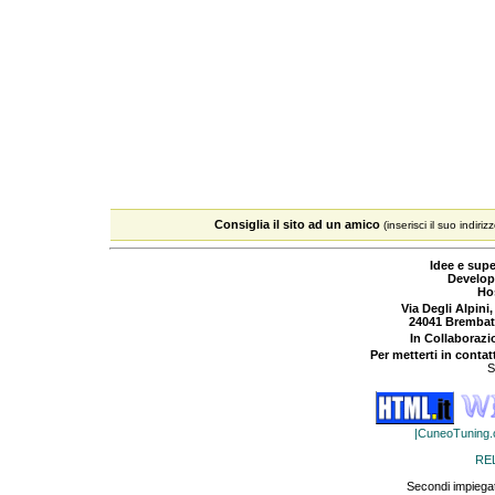
Consiglia il sito ad un amico
(inserisci il suo indiriz
Idee e supe
Develop
Ho
Via Degli Alpini,
24041 Brembat
In Collaboraz
Per metterti in contat
S
|CuneoTuning
RE
Secondi impiegat