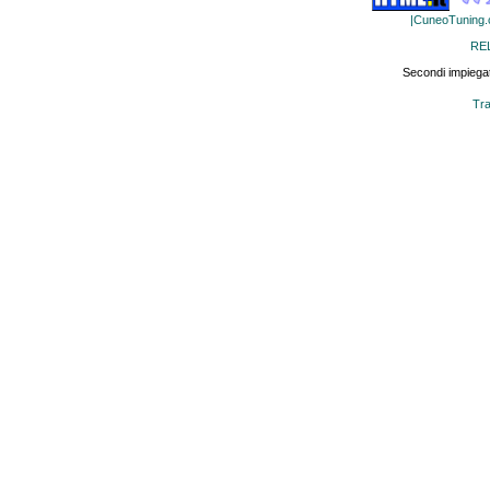
|CuneoTuning
RE
Secondi impiegat
Tra