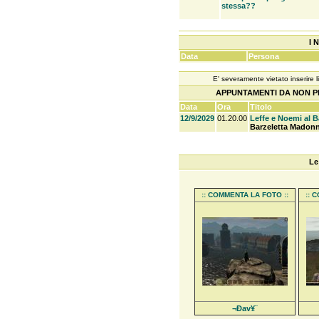
stessa??
I 
Data
Persona
E' severamente vietato inserire l
APPUNTAMENTI DA NON PE
Data
Ora
Titolo
12/9/2029
01.20.00
Leffe e Noemi al B
Barzeletta Madonn
Le
:: COMMENTA LA FOTO ::
:: 
¬Ðav¥¨