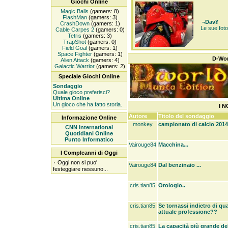
Giochi Online
Magic Balls
(gamers: 8)
FlashMan
(gamers: 3)
¬Dav¥
CrashDown
(gamers: 1)
Le sue foto 
Cable Carpes 2
(gamers: 0)
Tetris
(gamers: 3)
TrapShot
(gamers: 0)
Field Goal
(gamers: 1)
Space Fighter
(gamers: 1)
D-Wor
Alien Attack
(gamers: 4)
Galactic Warrior
(gamers: 2)
Speciale Giochi Online
Sondaggio
Quale gioco preferisci?
Ultima Online
Un gioco che ha fatto storia.
I N
Autore
Titolo del sondaggio
Informazione Online
monkey
campionato di calcio 2014|
CNN International
Quotidiani Online
Punto Informatico
Vairouge84
Macchina...
I Compleanni di Oggi
۰
Oggi non si puo'
Vairouge84
Dal benzinaio ...
festeggiare nessuno...
cris.tian85
Orologio..
cris.tian85
Se tornassi indietro di qu
attuale professione??
cris.tian85
La capacità più grande de