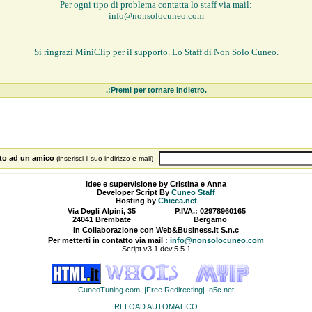
Per ogni tipo di problema contatta lo staff via mail:
info@nonsolocuneo.com
Si ringrazi MiniClip per il supporto. Lo Staff di Non Solo Cuneo.
.:Premi per tornare indietro.
sito ad un amico
(inserisci il suo indirizzo e-mail)
Idee e supervisione by Cristina e Anna
Developer Script By
Cuneo Staff
Hosting by
Chicca.net
Via Degli Alpini, 35
P.IVA.: 02978960165
24041 Brembate
Bergamo
In Collaborazione con Web&Business.it S.n.c
Per metterti in contatto via mail :
info@nonsolocuneo.com
Script v3.1 dev.5.5.1
|CuneoTuning.com|
|Free Redirecting|
|n5c.net|
RELOAD AUTOMATICO