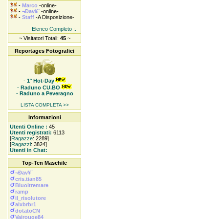
-
Marco
-online-
-
¬Ðav¥¨
-online-
-
Staff
-A Disposizione-
Elenco Completo :.
~ Visitatori Totali:
45
~
Reportages Fotografici
-
1° Hot-Day
-
Raduno CU.BO
-
Raduno a Peveragno
LISTA COMPLETA >>
Informazioni
Utenti Online :
45
Utenti registrati:
6113
[
Ragazze
: 2289]
[
Ragazzi
: 3824]
Utenti in Chat:
Top-Ten Maschile
¬Ðav¥¨
cris.tian85
Bluoltremare
ramp
il_risolutore
alxbrbr1
dotatoCN
Vairouge84