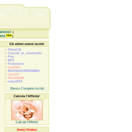
NDAGGI
|
ERTA
|
Gli ultimi utenti iscritti
-
OmarCN
-
Cazzull_lo_strunzullo
-
Fox
-
M75
-
Forestiero
-
real2021
-
BUONGIORNISSIMO
-
ciao111
-
Mordilla89
-
roby1974
Elenco Completo Iscritti :.
Calcola l'Affinita'
Calcola l'Affinita'
Amici Online