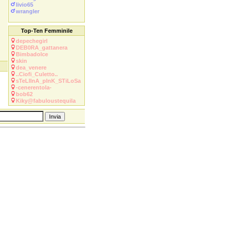
livio65
wrangler
Top-Ten Femminile
depechegirl
DEB0RA_gattanera
Bimbadolce
skin
dea_venere
..Ciofi_Culetto..
sTeLlInA_pInK_STiLoSa
-cenerentola-
bob62
Kiky@fabuloustequila