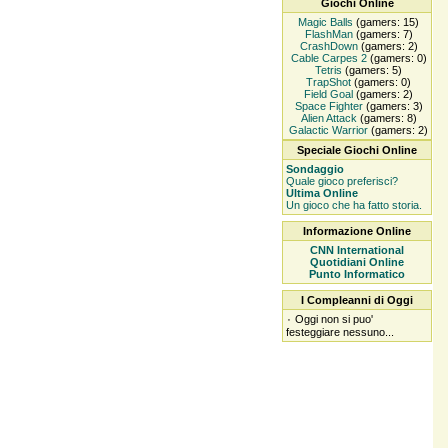
Giochi Online
Magic Balls
(gamers: 15)
FlashMan
(gamers: 7)
CrashDown
(gamers: 2)
Cable Carpes 2
(gamers: 0)
Tetris
(gamers: 5)
TrapShot
(gamers: 0)
Field Goal
(gamers: 2)
Space Fighter
(gamers: 3)
Alien Attack
(gamers: 8)
Galactic Warrior
(gamers: 2)
Speciale Giochi Online
Sondaggio
Quale gioco preferisci?
Ultima Online
Un gioco che ha fatto storia.
Informazione Online
CNN International
Quotidiani Online
Punto Informatico
I Compleanni di Oggi
۰
Oggi non si puo'
festeggiare nessuno...