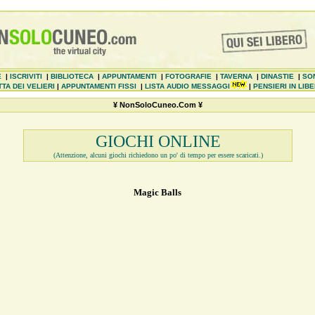
E
|
ISCRIVITI
|
BIBLIOTECA
|
APPUNTAMENTI
|
FOTOGRAFIE
|
TAVERNA
|
DINASTIE
|
SO
TA DEI VELIERI
|
APPUNTAMENTI FISSI
|
LISTA AUDIO MESSAGGI
|
PENSIERI IN LIB
¥ NonSoloCuneo.Com ¥
GIOCHI ONLINE
(Attenzione, alcuni giochi richiedono un po' di tempo per essere scaricati.)
Magic Balls