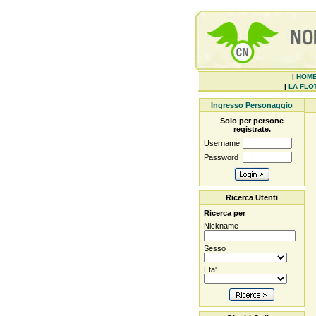
|
HOM
|
LA FLOT
Ingresso Personaggio
Solo per persone
registrate.
Username
Password
Ricerca Utenti
Ricerca per
Nickname
Sesso
Eta'