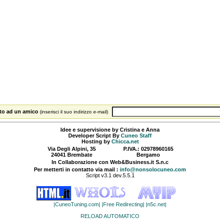
sito ad un amico
(inserisci il suo indirizzo e-mail)
Idee e supervisione by Cristina e Anna
Developer Script By
Cuneo Staff
Hosting by
Chicca.net
Via Degli Alpini, 35
P.IVA.: 02978960165
24041 Brembate
Bergamo
In Collaborazione con Web&Business.it S.n.c
Per metterti in contatto via mail :
info@nonsolocuneo.com
Script v3.1 dev.5.5.1
|CuneoTuning.com|
|Free Redirecting|
|n5c.net|
RELOAD AUTOMATICO