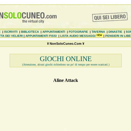
E
|
ISCRIVITI
|
BIBLIOTECA
|
APPUNTAMENTI
|
FOTOGRAFIE
|
TAVERNA
|
DINASTIE
|
SO
TA DEI VELIERI
|
APPUNTAMENTI FISSI
|
LISTA AUDIO MESSAGGI
|
PENSIERI IN LIB
¥ NonSoloCuneo.Com ¥
GIOCHI ONLINE
(Attenzione, alcuni giochi richiedono un po' di tempo per essere scaricati.)
Aline Attack