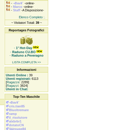
-
¬Ðav¥¨
-online-
-
Marco
-online-
-
Staff
-A Disposizione-
Elenco Completo :.
~ Visitatori Totali:
39
~
Reportages Fotografici
-
1° Hot-Day
-
Raduno CU.BO
-
Raduno a Peveragno
LISTA COMPLETA >>
Informazioni
Utenti Online :
39
Utenti registrati:
6113
[
Ragazze
: 2289]
[
Ragazzi
: 3824]
Utenti in Chat:
Top-Ten Maschile
¬Ðav¥¨
cris.tian85
Bluoltremare
ramp
il_risolutore
alxbrbr1
dotatoCN
Vairouge84