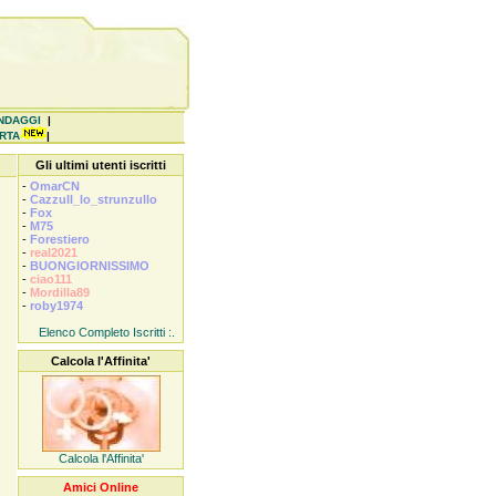
NDAGGI
|
ERTA
|
Gli ultimi utenti iscritti
-
OmarCN
-
Cazzull_lo_strunzullo
-
Fox
-
M75
-
Forestiero
-
real2021
-
BUONGIORNISSIMO
-
ciao111
-
Mordilla89
-
roby1974
Elenco Completo Iscritti :.
Calcola l'Affinita'
Calcola l'Affinita'
Amici Online