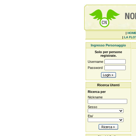
|
HOM
|
LA FLOT
Ingresso Personaggio
Solo per persone
registrate.
Username
Password
Ricerca Utenti
Ricerca per
Nickname
Sesso
Eta'