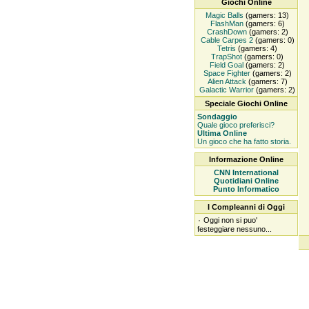
Giochi Online
Magic Balls
(gamers: 13)
FlashMan
(gamers: 6)
CrashDown
(gamers: 2)
Cable Carpes 2
(gamers: 0)
Tetris
(gamers: 4)
TrapShot
(gamers: 0)
Field Goal
(gamers: 2)
Space Fighter
(gamers: 2)
Alien Attack
(gamers: 7)
Galactic Warrior
(gamers: 2)
Speciale Giochi Online
Sondaggio
Quale gioco preferisci?
Ultima Online
Un gioco che ha fatto storia.
Informazione Online
CNN International
Quotidiani Online
Punto Informatico
I Compleanni di Oggi
۰
Oggi non si puo'
festeggiare nessuno...