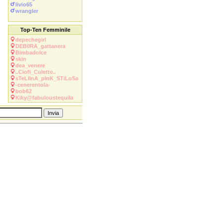
livio65
wrangler
Top-Ten Femminile
depechegirl
DEB0RA_gattanera
Bimbadolce
skin
dea_venere
..Ciofi_Culetto..
sTeLlInA_pInK_STiLoSa
-cenerentola-
bob62
Kiky@fabuloustequila