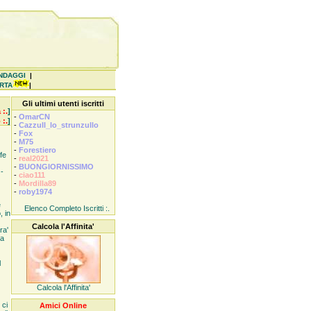
NDAGGI
|
ERTA
|
Gli ultimi utenti iscritti
 :.
]
-
OmarCN
 :.
]
-
Cazzull_lo_strunzullo
-
Fox
-
M75
-
Forestiero
fe
-
real2021
-
BUONGIORNISSIMO
-
-
ciao111
-
Mordilla89
-
roby1974
e
Elenco Completo Iscritti :.
, in
Calcola l'Affinita'
ra'
ra
l
Calcola l'Affinita'
 ci
Amici Online