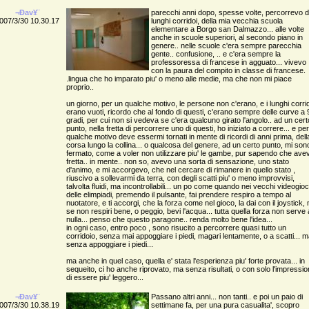
¬Ðav¥¨
parecchi anni dopo, spesse volte, percorrevo d
007/3/30 10.30.17
lunghi corridoi, della mia vecchia scuola
elementare a Borgo san Dalmazzo... alle volte
anche in scuole superiori, al secondo piano in
genere.. nelle scuole c'era sempre parecchia
gente.. confusione, .. e c'era sempre la
professoressa di francese in agguato... vivevo
con la paura del compito in classe di francese.
.lingua che ho imparato piu' o meno alle medie, ma che non mi piace
proprio..
un giorno, per un qualche motivo, le persone non c'erano, e i lunghi corri
erano vuoti, ricordo che al fondo di questi, c'erano sempre delle curve a 
gradi, per cui non si vedeva se c'era qualcuno girato l'angolo.. ad un cert
punto, nella fretta di percorrere uno di questi, ho iniziato a correre... e per
qualche motivo deve essermi tornati in mente di ricordi di anni prima, dell
corsa lungo la collina... o qualcosa del genere, ad un certo punto, mi son
fermato, come a voler non utilizzare piu' le gambe, pur sapendo che ave
fretta.. in mente.. non so, avevo una sorta di sensazione, uno stato
d'animo, e mi accorgevo, che nel cercare di rimanere in quello stato ,
riuscivo a sollevarmi da terra, con degli scatti piu' o meno improvvisi,
talvolta fluidi, ma incontrollabili... un po come quando nei vecchi videogioc
delle elimpiadi, premendo il pulsante, fai prendere respiro a tempo al
nuotatore, e ti accorgi, che la forza come nel gioco, la dai con il joystick,
se non respiri bene, o peggio, bevi l'acqua... tutta quella forza non serve 
nulla... penso che questo paragone.. renda molto bene l'idea...
in ogni caso, entro poco , sono risucito a percorrere quasi tutto un
corridoio, senza mai appoggiare i piedi, magari lentamente, o a scatti... 
senza appoggiare i piedi...
ma anche in quel caso, quella e' stata l'esperienza piu' forte provata... in
sequeito, ci ho anche riprovato, ma senza risultati, o con solo l'impressi
di essere piu' leggero...
¬Ðav¥¨
Passano altri anni... non tanti.. e poi un paio di
007/3/30 10.38.19
settimane fa, per una pura casualita', scopro