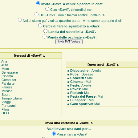
Invita ¬Ðav¥¨ a venire a parlare in chat.
Ciao ¬Ðav¥¨, ti ricordi di me...
Hei ¬Ðav¥¨, non ti fai mai sentire.. cattivo! :P
Noi ci siamo gia' visti da qualche parte... A me sembra proprio di si!
Cerca di fare lo sgambetto a ¬Ðav¥¨.
Lancia dei sassolini a ¬Ðav¥¨.
Manda delle occhiate a ¬Ðav¥¨.
Iteressi di ¬Ðav¥¨ :.
 Arte
Dove trovi ¬Ðav¥¨ :.
● Auto
● Moto
●
Discoteche :
A volte
● Benessere
●
Pubs :
Spesso
● Cinema
●
Concerti :
Mai
● Computer
●
Cinema :
Mai
 Fai da te
●
Feste:
A volte
● Fitness
●
Raves:
Mai
● Musica
●
Raduni:
Mai
● Sport
●
Festa del Paese:
Mai
● Tempo Libero
●
Lunapark :
Mai
 Viaggi
●
Gare sportive:
Mai
● Fantasmi
● Films
● UFO
Invia una cartolina a ¬Ðav¥¨ :.
Vuoi inviare una card per ...
Presentarti a ¬Ðav¥¨