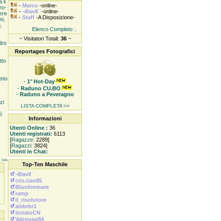
 il
-
Marco
-online-
ro-
-
¬Ðav¥¨
-online-
ere
-
Staff
-A Disposizione-
ni,
,
Elenco Completo :.
~ Visitatori Totali:
36
~
dro
Reportages Fotografici
tto
esto
-
1° Hot-Day
-
Raduno CU.BO
-
Raduno a Peveragno
zi
LISTA COMPLETA >>
ò
Informazioni
Utenti Online :
36
Utenti registrati:
6113
[
Ragazze
: 2289]
[
Ragazzi
: 3824]
Utenti in Chat:
e >>
Top-Ten Maschile
¬Ðav¥¨
cris.tian85
Bluoltremare
ramp
il_risolutore
alxbrbr1
dotatoCN
Vairouge84