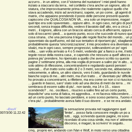
azzurro... in un attimo, con il 'sistema del nuotatore' i miei piedi hanno
inziato a staccarsi da terra.. nel cortiletto c'era anche un signore, alto di
statura, che improvvisamente prima che realemnte capisse quello che
stava accadendo, inizio ad avvicinarsi, sapete, un po come.. gli agenti di
matrix, che appaiono prendendo il posto delle persone presenti quando
capiscono che QUALCOSA NON VA... era solo un impressione, magari
quel tipo era solo spaventato... oppure altro.. in ogni caso, nel giro di poc
secondi, senza troppa difficolta, vedevo il lavatoio dall' alto, ero a circa 2
metri... il signore, allora con un braccio alzato cerca di afferrarmi, oppure
solo di toccarmi i piedi.... a questo punto, ecco che succede di nuovo que
cosa strana.. che una persona ti lega alle regole fisiche del mondo... un 
spaventato da quell'uomo, ed dal suo tentativo di riportami giu', sbagliand
probabilmente questa 'sincronizzazione', il mio procedere era diventato a
sbalzi, ma in ogni caso, sempre progressivi, sollevandomi un po' ogni
volta.... uan volta arrivato a 4 o 5 metri, vedendo gia' a fianco a me, il tetto
tegole rosse della nostra casa , e capendo che nessuno a quell' altezza 
poteva piu' prendere, ho ripensato a quello che avevo scritto su queste
pagine 2 settimane prima, alla mia voglia di provare a salire piu' in alto... 
solo attimo di riflessione, concentrandomi e regolando questi pensieri
speciali.... d'un tratto sono salito di 2 o 3 metri, secondo me, abbastanza
velocemente, e allora, un altro slancio, vero il cielo, guardando le nuvole
bianche sopra di me... altri metri, ma d'un tratto ... e' diventato piu' difficile.
ho provato a concentrarmi, a riflettere, ma era come se non ci si riuscis
... guardo in basso, saro' stato solo ad una decina di metri da terra ... mi
sembrava di essere salito di piu'.. non tando, ma 14 o 15... stavo
scendendo? .. no.. oscillavo... risucivo a salire fino ad un certo punto,
dopodiche' una sorta di fatica, mi aggrediva... e mi faceva ridiscendere.. .
ad un certo punto, ho lasciato perddere, e sono sceso perterra.. l'uomo 
c'era piu'... probabilmente aveva fatto il suo dovere .. e se ne era andato.
¬Ðav¥¨
la sensazione provata nel raggiungere quel
007/3/30 11.22.42
'limite'... posso farla consocere meglio un po a
tutti... oggi, scrivendo queste pagine, mi sono
ricordato di una cosa simile, ma non e' attinente
discorso, e magari, la scrivero' in seguito..
cmq.. proprio ieri, andando con IVan e Wolf, in moto verso una cittadina