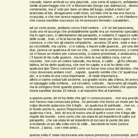
casuale, siamo arrtivati su una piazzola , una sorta di spiazzo, asfalatato
simile al parcheggio che c'e' a Monserrato (borgo san dalmazzo).. diver
certamente, ma e' solo per dare un idea del luogo, seduti a berci un'
aranciata al bar, divagavamo sulel moto, sul fatto che la mia era mezza
scassata, e che non aveva neppure le frecce posteriori ... e mi chiedevo
che coosa sarebbe successo se mi avessero fermato i carabinieri...
ad un certo punto, andiamo verso il bel vedere... c'e' un bel panorama,
(solo ora mi accorgo che probabilmente quello era un momento speciale)
ma in ogni caso, ci allontaniamo dal parapetto, e vediamo 2 ragazze salir
delle scale.. Ivan, ci fa la faccia tipo 'ommiodio' tanto per farci capire che 
conosce, e che non gli stanno simpatiche.. avranno 18 anni...tutte e due
po cicciottelle, ma carine.. ci si saluta, e bacini sulle guancie... poi una del
due, (aveva un qualcosa di non so che... come se la conoscessi, o com
se ci fosse un motivo per conoscerla), ci siamo presentati, e andavamo 
i 3 bacini di rito sulle guance.. ma ho visto le sue labbra rosa, con un
rossetto.. non con un colore naturale, ma tenue, e caldo ... gli ho sfiorato 
labbra, lei ha detto qualcosa, che non ho capito, e io le ho detto che
qualcosa tipo 'Devo consocerti' come se fosse una cosa del destino, che
cose dovevano andare cosi'... sapete.. quando sentite che c'e' qualcosa 
piu', e si tratta di una cosa importante .. di vitale importanza...
allora ci siamo seduti tutti assieme, sui gradini vicino alla chiesa, lei avev
un tatuaggio sulla schiena... sul circolare, colorato... facevamo gli stupidi,
ma la stringevo forte quando potevo.. scherzavamo sul fatto che questa
storia sarebbe durata 10 minuti, o al massimo fino al tramonto..
a questo punto, lei mi ha detto che gia' ci conoscevamo... non era possibi
non l'avevo mai conosciuta prima.. ho pensato che fosse un modo per fa
colpo dicendo qulacosa che ti leghi... un qualcosa di spirituale... non so.. 
in fondo anche io, avevo l'impressione che poteva essere vero.. che
qualcosa c'era... beh, lei era di nuovo una di quell e cose che ti lega alle
regole del mondo.. sono certo che sia stata lei ad impedirmi di salire sul
parapetto , che sia stata lei ad impedirmi di toccare le punte dei pini,
scivolando un po alla volta vero la valle... lasciando la moto (senza
frecce...) lassu.. con i miei amici....
questa volta e' stata necessaria una nuova presenza, sconsociuta. perc