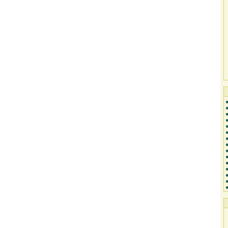
●
●
●