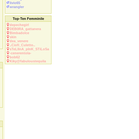
livio65
wrangler
Top-Ten Femminile
depechegirl
DEB0RA_gattanera
Bimbadolce
skin
dea_venere
..Ciofi_Culetto..
sTeLlInA_pInK_STiLoSa
-cenerentola-
bob62
Kiky@fabuloustequila