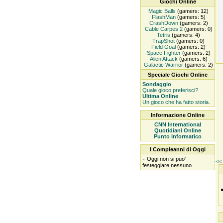
Giochi Online
Magic Balls
(gamers: 12)
FlashMan
(gamers: 5)
CrashDown
(gamers: 2)
Cable Carpes 2
(gamers: 0)
Tetris
(gamers: 4)
TrapShot
(gamers: 0)
Field Goal
(gamers: 2)
Space Fighter
(gamers: 2)
Alien Attack
(gamers: 6)
Galactic Warrior
(gamers: 2)
Speciale Giochi Online
Sondaggio
Quale gioco preferisci?
Ultima Online
Un gioco che ha fatto storia.
Informazione Online
CNN International
Quotidiani Online
Punto Informatico
I Compleanni di Oggi
۰
Oggi non si puo'
<< 
festeggiare nessuno...