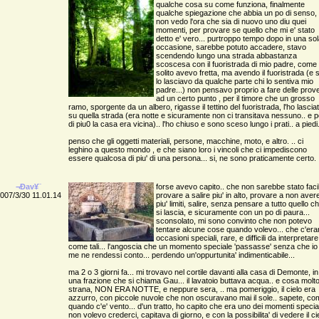
qualche cosa su come funziona, finalmente
qualche spiegazione che abbia un po di senso,
non vedo l'ora che sia di nuovo uno diu quei
momenti, per provare se quello che mi e' stato
detto e' vero... purtroppo tempo dopo in una so
occasione, sarebbe potuto accadere, stavo
scendendo lungo una strada abbastanza
scoscesa con il fuoristrada di mio padre, come 
solito avevo fretta, ma avendo il fuoristrada (e 
lo lasciavo da qualche parte chi lo sentiva mio
padre...) non pensavo proprio a fare delle prove
ad un certo punto , per il timore che un grosso
ramo, sporgente da un albero, rigasse il tettino del fuoristrada, l'ho lascia
su quella strada (era notte e sicuramente non ci transitava nessuno.. e p
di piu0 la casa era vicina).. l'ho chiuso e sono sceso lungo i prati.. a piedi.
penso che gli oggetti materiali, persone, macchine, moto, e altro. .. ci
leghino a questo mondo , e che siano loro i vincoli che ci impediscono
essere qualcosa di piu' di una persona... si, ne sono praticamente certo.
¬Ðav¥¨
forse avevo capito.. che non sarebbe stato faci
007/3/30 11.01.14
provare a salire piu' in alto, provare a non aver
piu' limiti, salire, senza pensare a tutto quello c
si lascia, e sicuramente con un po di paura...
sconsolato, mi sono convinto che non potevo
tentare alcune cose quando volevo... che c'er
occasioni speciali, rare, e difficili da interpretare
come tali... l'angoscia che un momento speciale 'passasse' senza che io
me ne rendessi conto... perdendo un'oppurtunita' indimenticabile...
ma 2 o 3 giorni fa... mi trovavo nel cortile davanti alla casa di Demonte, in
una frazione che si chiama Gau... il lavatoio buttava acqua.. e cosa molt
strana, NON ERA NOTTE, e neppure sera, .. ma pomeriggio, il cielo era
azzurro, con piccole nuvole che non oscuravano mai il sole.. sapete, c
quando c'e' vento... d'un tratto, ho capito che era uno dei momenti special
non volevo crederci, capitava di giorno, e con la possibilita' di vedere il ci