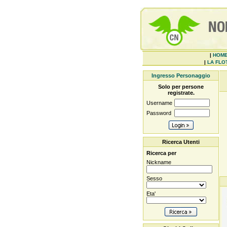
|
HOM
|
LA FLOT
Ingresso Personaggio
Solo per persone
registrate.
Username
Password
Ricerca Utenti
Ricerca per
Nickname
Sesso
Eta'