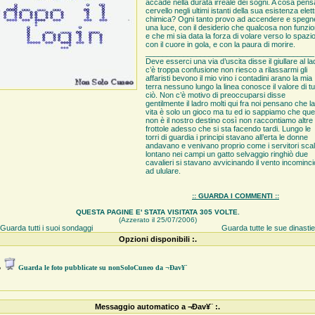
accade nella durata irreale dei sogni. A cosa pensa
cervello negli ultimi istanti della sua esistenza elett
chimica? Ogni tanto provo ad accendere e spegn
una luce, con il desiderio che qualcosa non funzio
e che mi sia data la forza di volare verso lo spazio
con il cuore in gola, e con la paura di morire.
________________________________________
Deve esserci una via d’uscita disse il giullare al la
c’è troppa confusione non riesco a rilassarmi gli
affaristi bevono il mio vino i contadini arano la mia
terra nessuno lungo la linea conosce il valore di tu
ciò. Non c’è motivo di preoccuparsi disse
gentilmente il ladro molti qui fra noi pensano che la
vita è solo un gioco ma tu ed io sappiamo che qu
non è il nostro destino così non raccontiamo altre
frottole adesso che si sta facendo tardi. Lungo le
torri di guardia i principi stavano all’erta le donne
andavano e venivano proprio come i servitori scal
lontano nei campi un gatto selvaggio ringhiò due
cavalieri si stavano avvicinando il vento incominci
ad ululare.
:: GUARDA I COMMENTI ::
QUESTA PAGINE E' STATA VISITATA 305 VOLTE.
(Azzerato il 25/07/2006)
Guarda tutti i suoi sondaggi
Guarda tutte le sue dinasti
Opzioni disponibili :.
●
Guarda le foto pubblicate su nonSoloCuneo da ¬Ðav¥¨
Messaggio automatico a ¬Ðav¥¨ :.