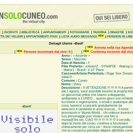
E
|
ISCRIVITI
|
BIBLIOTECA
|
APPUNTAMENTI
|
FOTOGRAFIE
|
TAVERNA
|
DINASTIE
|
SO
TA DEI VELIERI
|
APPUNTAMENTI FISSI
|
LISTA AUDIO MESSAGGI
|
PENSIERI IN LIB
Dettagli Utente ¬Ðav¥¨
[
Annota nella tua Agenda
[
Persone incontrate dal vivo: 0
]
[
Conferma incontro dal vivo
Anno :
< Assente >
Sesso :
Maschio
Data di Nascita :
//
Film Preferito :
eXistenZ - SYNAPSE - Waking Li
- Matrix1 - Brasil - il 13° Piano
Canzone/Artista Preferito/a :
Rage Your Dream 
Initial D -
Comune :
Cuneo
Nome :
Davy
Descrizione :
!!! ATTENZIONE !!! !!! !!! !!! A partir
dal 1 agosto, sara' possibile inserire la propria foto
un gioco/chat online che stiamo sviluppando,
ambientato a CUNEO... questo gioco non richiede
iscrizione o registrazione, o email o qualunque alt
cosa, bastera' scaricarlo gratuitamente da
¬Ðav¥¨
www.wcn.it (andando in area ricerca)... il nome
provvisorio e' Munta World... chi volesse inserire i
suo personaggio puo' inviare una foto a
munta@3nt.net. CIAO !!!! !!! !!! !!! !!! !!! Il cervello,
dopo la morte del corpo, continua a funzionare
chimicamente per circa sei - docici minuti,periodo
che la coscienza potrebbe dilatare all'infinito come