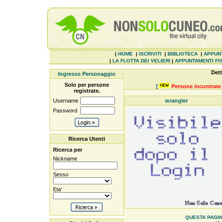
|
HOME
|
ISCRIVITI
|
BIBLIOTECA
|
APPUN
|
LA FLOTTA DEI VELIERI
|
APPUNTAMENTI FIS
Dett
Ingresso Personaggio
Solo per persone
[
Persone incontrate 
registrate.
Username
wrangler
Password
Ricerca Utenti
Ricerca per
Nickname
Sesso
Eta'
QUESTA PAGINE