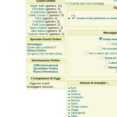
(A
Giochi Online
<< Guarda tutti i suoi sondaggi
Magic Balls
(gamers: 12)
Op
FlashMan
(gamers: 5)
CrashDown
(gamers: 2)
Cable Carpes 2
(gamers: 0)
●
Tetris
(gamers: 4)
Guarda le foto pubblicate su nonS
TrapShot
(gamers: 0)
Field Goal
(gamers: 2)
Space Fighter
(gamers: 2)
Alien Attack
(gamers: 6)
Messaggio
Galactic Warrior
(gamers: 2)
Speciale Giochi Online
Invita wra
Ciao
Sondaggio
Quale gioco preferisci?
Hei wrangler,
Ultima Online
Noi ci siamo gia' visti
Un gioco che ha fatto storia.
Cerca di
Informazione Online
Lanci
CNN International
Manda 
Quotidiani Online
Punto Informatico
I Compleanni di Oggi
Iteressi di wrangler :.
۰
Oggi non si puo'
festeggiare nessuno...
● Auto
● Moto
● Cinema
● Computer
● Musica
● Sport
● Tempo Libero
● Viaggi
● Videogiochi
● Films