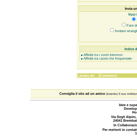
Invia un
Vuoi 
Fare d
Invitare wrangl
Indice d
● Affinità tra i vostri interessi :
● Affinità tra i posti che frequentate :
Laciato da
Commenti
Consiglia il sito ad un amico
(inserisci il suo indiriz
Idee e supe
Develop
Ho
Via Degli Alpini,
24041 Brembat
In Collaboraz
Per metterti in contat
S