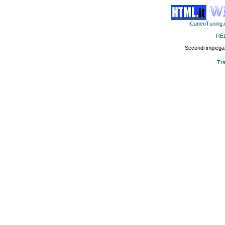
|CuneoTuning
RE
Secondi impiegat
Tra