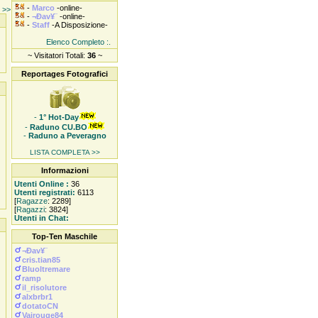
-
Marco
-online-
e >>
-
¬Ðav¥¨
-online-
-
Staff
-A Disposizione-
Elenco Completo :.
~ Visitatori Totali:
36
~
Reportages Fotografici
-
1° Hot-Day
-
Raduno CU.BO
-
Raduno a Peveragno
LISTA COMPLETA >>
Informazioni
Utenti Online :
36
Utenti registrati:
6113
[
Ragazze
: 2289]
[
Ragazzi
: 3824]
Utenti in Chat:
Top-Ten Maschile
¬Ðav¥¨
cris.tian85
Bluoltremare
ramp
il_risolutore
alxbrbr1
dotatoCN
Vairouge84