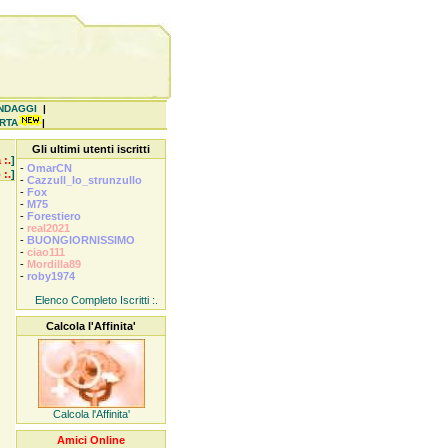
NDAGGI
|
ERTA
|
Gli ultimi utenti iscritti
 :.
]
-
OmarCN
 :.
]
-
Cazzull_lo_strunzullo
-
Fox
-
M75
-
Forestiero
-
real2021
-
BUONGIORNISSIMO
-
ciao111
-
Mordilla89
-
roby1974
Elenco Completo Iscritti :.
Calcola l'Affinita'
Calcola l'Affinita'
Amici Online