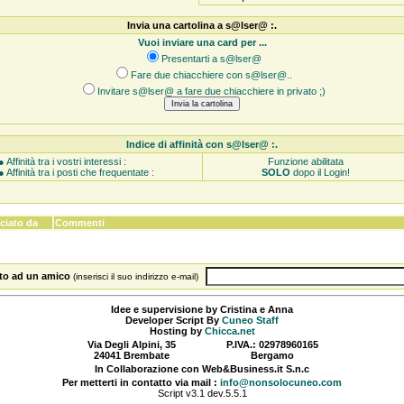
Invia una cartolina a s@lser@ :.
Vuoi inviare una card per ...
Presentarti a s@lser@
Fare due chiacchiere con s@lser@..
Invitare s@lser@ a fare due chiacchiere in privato ;)
Indice di affinità con s@lser@ :.
● Affinità tra i vostri interessi :
Funzione abilitata
● Affinità tra i posti che frequentate :
SOLO
dopo il Login!
ciato da
Commenti
sito ad un amico
(inserisci il suo indirizzo e-mail)
Idee e supervisione by Cristina e Anna
Developer Script By
Cuneo Staff
Hosting by
Chicca.net
Via Degli Alpini, 35
P.IVA.: 02978960165
24041 Brembate
Bergamo
In Collaborazione con Web&Business.it S.n.c
Per metterti in contatto via mail :
info@nonsolocuneo.com
Script v3.1 dev.5.5.1