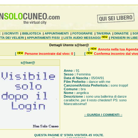
E
|
ISCRIVITI
|
BIBLIOTECA
|
APPUNTAMENTI
|
FOTOGRAFIE
|
TAVERNA
|
DINASTIE
|
SO
TA DEI VELIERI
|
APPUNTAMENTI FISSI
|
LISTA AUDIO MESSAGGI
|
PENSIERI IN LIB
Dettagli Utente s@lser@
[
Annota nella tua Agenda
[
Persone incontrate dal vivo: 0
]
[
Conferma incontro dal vivo
s@lser@
Anno :
91
Sesso :
Femmina
Data di Nascita :
05/04/91
Film Preferito :
dance with me
Canzone/Artista Preferito/a :
sono troppi!
Comune :
bra
Nome :
angelica
Descrizione :
sono una ballerina di danze
caraibiche..per il resto chiedete!! PS: sono
fidanzatissima!!
:: GUARDA I COMMENTI ::
QUESTA PAGINE E' STATA VISITATA 45 VOLTE.