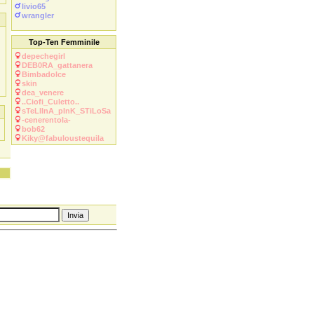
livio65
wrangler
Top-Ten Femminile
depechegirl
DEB0RA_gattanera
Bimbadolce
skin
dea_venere
..Ciofi_Culetto..
sTeLlInA_pInK_STiLoSa
-cenerentola-
bob62
Kiky@fabuloustequila