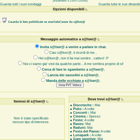
(Azzerato il 25/07/2006)
Guarda tutti i suoi sondaggi
Guarda tutte le sue dinasti
Opzioni disponibili :.
●
Guarda le foto pubblicate su nonSoloCuneo da s@lser@
Messaggio automatico a s@lser@ :.
Invita s@lser@ a venire a parlare in chat.
Ciao s@lser@, ti ricordi di me...
Hei s@lser@, non ti fai mai sentire.. cattivo! :P
Noi ci siamo gia' visti da qualche parte... A me sembra proprio di si!
Cerca di fare lo sgambetto a s@lser@.
Lancia dei sassolini a s@lser@.
Manda delle occhiate a s@lser@.
Dove trovi s@lser@ :.
Iteressi di s@lser@ :.
●
Discoteche :
Mai
●
Pubs :
A volte
●
Concerti :
Mai
●
Cinema :
Spesso
Non è stato specificato
●
Feste:
A volte
nessun tipo di interesse.
●
Raves:
Mai
●
Raduni:
Mai
●
Festa del Paese:
A volte
●
Lunapark :
A volte
●
Gare sportive:
Mai