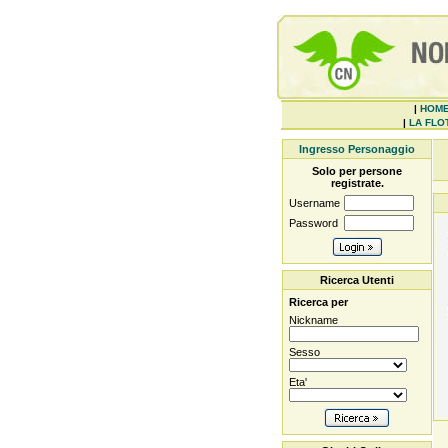
|
HOM
|
LA FLOT
Ingresso Personaggio
Solo per persone
registrate.
Username
Password
Ricerca Utenti
Ricerca per
Nickname
Sesso
Eta'