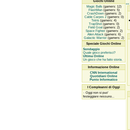
Giochi Online
<< 
Magic Balls
(gamers: 12)
FlashMan
(gamers: 5)
CrashDown
(gamers: 2)
Cable Carpes 2
(gamers: 0)
Tetris
(gamers: 4)
TrapShot
(gamers: 0)
Field Goal
(gamers: 2)
Space Fighter
(gamers: 2)
Alien Attack
(gamers: 6)
Galactic Warrior
(gamers: 2)
Speciale Giochi Online
Sondaggio
Quale gioco preferisci?
Ultima Online
Un gioco che ha fatto storia.
Informazione Online
CNN International
Quotidiani Online
Punto Informatico
I Compleanni di Oggi
۰
Oggi non si puo'
festeggiare nessuno...