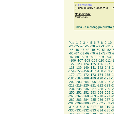
5)
Forestiero
( Luca, 06/01/77, sesso: M, - To
Descrizione
Misterioso
Invia un messaggio privato a
Pag -
1
-
2
-
3
-
4
-
5
-
6
-
7
-
8
-
9
-
10
-
-
24
-
25
-
26
-
27
-
28
-
29
-
30
-
31
-
-
45
-
46
-
47
-
48
-
49
-
50
-
51
-
52
-
-
66
-
67
-
68
-
69
-
70
-
71
-
72
-
73
-
-
87
-
88
-
89
-
90
-
91
-
92
-
93
-
94
-
-
106
-
107
-
108
-
109
-
110
-
111
-
-
122
-
123
-
124
-
125
-
126
-
127
-
1
-
138
-
139
-
140
-
141
-
142
-
143
-
1
-
154
-
155
-
156
-
157
-
158
-
159
-
1
-
170
-
171
-
172
-
173
-
174
-
175
-
1
-
186
-
187
-
188
-
189
-
190
-
191
-
1
-
202
-
203
-
204
-
205
-
206
-
207
-
2
-
218
-
219
-
220
-
221
-
222
-
223
-
2
-
234
-
235
-
236
-
237
-
238
-
239
-
2
-
250
-
251
-
252
-
253
-
254
-
255
-
2
-
266
-
267
-
268
-
269
-
270
-
271
-
2
-
282
-
283
-
284
-
285
-
286
-
287
-
2
-
298
-
299
-
300
-
301
-
302
-
303
-
3
-
314
-
315
-
316
-
317
-
318
-
319
-
3
-
330
-
331
-
332
-
333
-
334
-
335
-
3