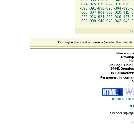
-
858
-
859
-
860
-
861
-
862
-
863
-
8
-
874
-
875
-
876
-
877
-
878
-
879
-
8
-
890
-
891
-
892
-
893
-
894
-
895
-
8
-
906
-
907
-
908
-
909
-
910
-
911
-
9
-
922
-
923
-
924
-
925
-
926
-
927
-
9
-
938
-
939
-
940
-
941
-
942
-
943
-
9
.:Pre
Consiglia il sito ad un amico
(inserisci il suo indiriz
Idee e supe
Develop
Ho
Via Degli Alpini,
24041 Brembat
In Collaboraz
Per metterti in contat
S
|CuneoTuning
RE
Secondi impiegat
Tra