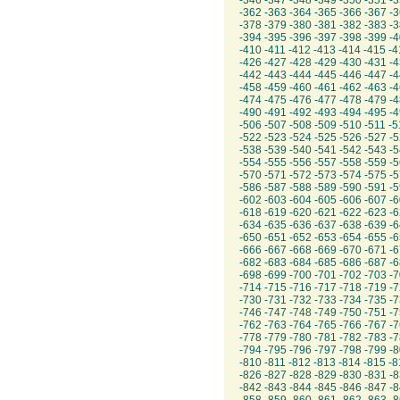
-
346
-
347
-
348
-
349
-
350
-
351
-
3
-
362
-
363
-
364
-
365
-
366
-
367
-
3
-
378
-
379
-
380
-
381
-
382
-
383
-
3
-
394
-
395
-
396
-
397
-
398
-
399
-
4
-
410
-
411
-
412
-
413
-
414
-
415
-
4
-
426
-
427
-
428
-
429
-
430
-
431
-
4
-
442
-
443
-
444
-
445
-
446
-
447
-
4
-
458
-
459
-
460
-
461
-
462
-
463
-
4
-
474
-
475
-
476
-
477
-
478
-
479
-
4
-
490
-
491
-
492
-
493
-
494
-
495
-
4
-
506
-
507
-
508
-
509
-
510
-
511
-
5
-
522
-
523
-
524
-
525
-
526
-
527
-
5
-
538
-
539
-
540
-
541
-
542
-
543
-
5
-
554
-
555
-
556
-
557
-
558
-
559
-
5
-
570
-
571
-
572
-
573
-
574
-
575
-
5
-
586
-
587
-
588
-
589
-
590
-
591
-
5
-
602
-
603
-
604
-
605
-
606
-
607
-
6
-
618
-
619
-
620
-
621
-
622
-
623
-
6
-
634
-
635
-
636
-
637
-
638
-
639
-
6
-
650
-
651
-
652
-
653
-
654
-
655
-
6
-
666
-
667
-
668
-
669
-
670
-
671
-
6
-
682
-
683
-
684
-
685
-
686
-
687
-
6
-
698
-
699
-
700
-
701
-
702
-
703
-
7
-
714
-
715
-
716
-
717
-
718
-
719
-
7
-
730
-
731
-
732
-
733
-
734
-
735
-
7
-
746
-
747
-
748
-
749
-
750
-
751
-
7
-
762
-
763
-
764
-
765
-
766
-
767
-
7
-
778
-
779
-
780
-
781
-
782
-
783
-
7
-
794
-
795
-
796
-
797
-
798
-
799
-
8
-
810
-
811
-
812
-
813
-
814
-
815
-
8
-
826
-
827
-
828
-
829
-
830
-
831
-
8
-
842
-
843
-
844
-
845
-
846
-
847
-
8