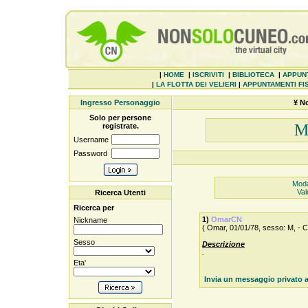
|
HOME
|
ISCRIVITI
|
BIBLIOTECA
|
APPUN
|
LA FLOTTA DEI VELIERI
|
APPUNTAMENTI FIS
Ingresso Personaggio
¥ N
Solo per persone
M
registrate.
Username
Password
Modal
Val
Ricerca Utenti
Ricerca per
1)
OmarCN
Nickname
( Omar, 01/01/78, sesso: M, - 
Sesso
Descrizione
.
Eta'
Invia un messaggio privato 