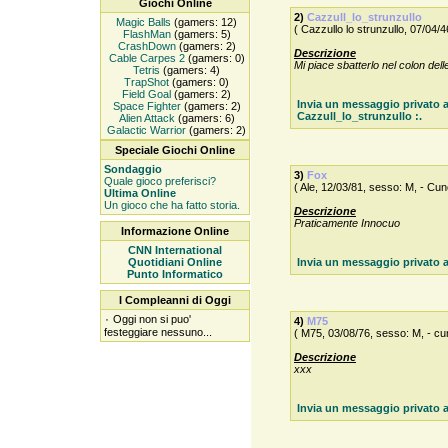
Giochi Online
2)
Cazzull_lo_strunzullo
Magic Balls
(gamers: 12)
( Cazzullo lo strunzullo, 07/04/4
FlashMan
(gamers: 5)
CrashDown
(gamers: 2)
Descrizione
Cable Carpes 2
(gamers: 0)
Mi piace sbatterlo nel colon delle
Tetris
(gamers: 4)
TrapShot
(gamers: 0)
Field Goal
(gamers: 2)
Invia un messaggio privato 
Space Fighter
(gamers: 2)
Cazzull_lo_strunzullo :.
Alien Attack
(gamers: 6)
Galactic Warrior
(gamers: 2)
Speciale Giochi Online
Sondaggio
3)
Fox
Quale gioco preferisci?
( Ale, 12/03/81, sesso: M, - Cun
Ultima Online
Un gioco che ha fatto storia.
Descrizione
Praticamente Innocuo
Informazione Online
CNN International
Quotidiani Online
Invia un messaggio privato a
Punto Informatico
I Compleanni di Oggi
۰
Oggi non si puo'
4)
M75
festeggiare nessuno...
( M75, 03/08/76, sesso: M, - cu
Descrizione
xxx
Invia un messaggio privato a