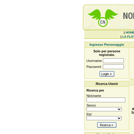
|
HOM
|
LA FLOT
Ingresso Personaggio
Solo per persone
registrate.
Username
Password
Ricerca Utenti
Ricerca per
Nickname
Sesso
A
S
Eta'