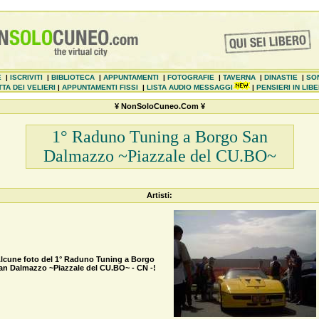
E
|
ISCRIVITI
|
BIBLIOTECA
|
APPUNTAMENTI
|
FOTOGRAFIE
|
TAVERNA
|
DINASTIE
|
SO
TA DEI VELIERI
|
APPUNTAMENTI FISSI
|
LISTA AUDIO MESSAGGI
|
PENSIERI IN LIB
¥ NonSoloCuneo.Com ¥
1° Raduno Tuning a Borgo San
Dalmazzo ~Piazzale del CU.BO~
Artisti:
lcune foto del 1° Raduno Tuning a Borgo
an Dalmazzo ~Piazzale del CU.BO~ - CN -!