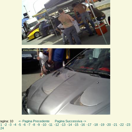
Pagina: 10
<- Pagina Precedente
Pagina Successiva ->
-1
-2
-3
-4
-5
-6
-7
-8
-9
-10
-11
-12
-13
-14
-15
-16
-17
-18
-19
-20
-21
-22
-23
-24