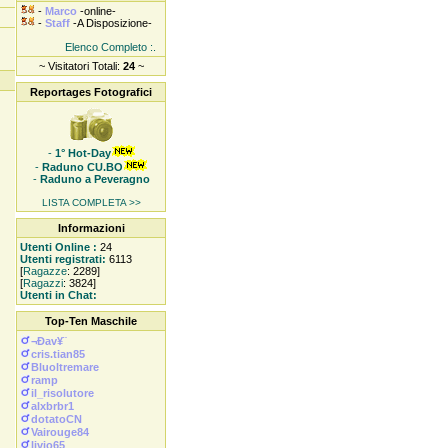
-
Marco
-online-
-
Staff
-A Disposizione-
Elenco Completo :.
~ Visitatori Totali:
24
~
Reportages Fotografici
-
1° Hot-Day
-
Raduno CU.BO
-
Raduno a Peveragno
LISTA COMPLETA >>
Informazioni
Utenti Online :
24
Utenti registrati:
6113
[
Ragazze
: 2289]
[
Ragazzi
: 3824]
Utenti in Chat:
Top-Ten Maschile
¬Ðav¥¨
cris.tian85
Bluoltremare
ramp
il_risolutore
alxbrbr1
dotatoCN
Vairouge84
livio65