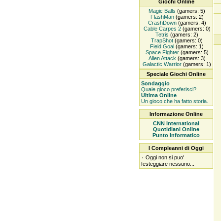
Giochi Online
Magic Balls
(gamers: 5)
FlashMan
(gamers: 2)
CrashDown
(gamers: 4)
Cable Carpes 2
(gamers: 0)
Tetris
(gamers: 2)
TrapShot
(gamers: 0)
Field Goal
(gamers: 1)
Space Fighter
(gamers: 5)
Alien Attack
(gamers: 3)
Galactic Warrior
(gamers: 1)
Speciale Giochi Online
Sondaggio
Quale gioco preferisci?
Ultima Online
Un gioco che ha fatto storia.
Informazione Online
CNN International
Quotidiani Online
Punto Informatico
I Compleanni di Oggi
۰
Oggi non si puo'
festeggiare nessuno...