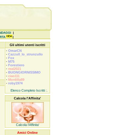
NDAGGI
|
ERTA
|
Gli ultimi utenti iscritti
-
OmarCN
-
Cazzull_lo_strunzullo
-
Fox
-
M75
-
Forestiero
-
real2021
-
BUONGIORNISSIMO
-
ciao111
-
Mordilla89
-
roby1974
Elenco Completo Iscritti :.
Calcola l'Affinita'
Calcola l'Affinita'
Amici Online