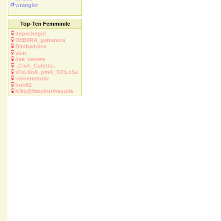
wrangler
Top-Ten Femminile
depechegirl
DEB0RA_gattanera
Bimbadolce
skin
dea_venere
..Ciofi_Culetto..
sTeLlInA_pInK_STiLoSa
-cenerentola-
bob62
Kiky@fabuloustequila