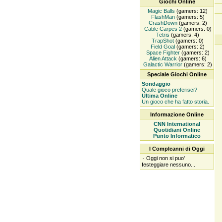
Giochi Online
Magic Balls
(gamers: 12)
FlashMan
(gamers: 5)
CrashDown
(gamers: 2)
Cable Carpes 2
(gamers: 0)
Tetris
(gamers: 4)
TrapShot
(gamers: 0)
Field Goal
(gamers: 2)
Space Fighter
(gamers: 2)
Alien Attack
(gamers: 6)
Galactic Warrior
(gamers: 2)
Speciale Giochi Online
Sondaggio
Quale gioco preferisci?
Ultima Online
Un gioco che ha fatto storia.
Informazione Online
CNN International
Quotidiani Online
Punto Informatico
I Compleanni di Oggi
۰
Oggi non si puo'
festeggiare nessuno...