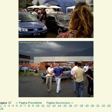
Pagina: 17
<- Pagina Precedente
Pagina Successiva ->
-1
-2
-3
-4
-5
-6
-7
-8
-9
-10
-11
-12
-13
-14
-15
-16
-17
-18
-19
-20
-21
-22
-23
-24