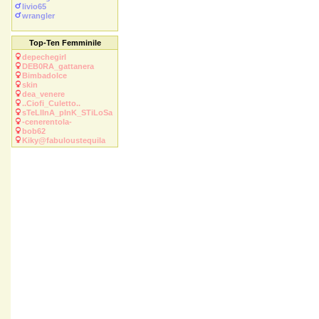
livio65
wrangler
Top-Ten Femminile
depechegirl
DEB0RA_gattanera
Bimbadolce
skin
dea_venere
..Ciofi_Culetto..
sTeLlInA_pInK_STiLoSa
-cenerentola-
bob62
Kiky@fabuloustequila