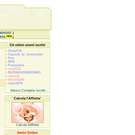
NDAGGI
|
ERTA
|
Gli ultimi utenti iscritti
-
OmarCN
-
Cazzull_lo_strunzullo
-
Fox
-
M75
-
Forestiero
-
real2021
-
BUONGIORNISSIMO
-
ciao111
-
Mordilla89
-
roby1974
Elenco Completo Iscritti :.
Calcola l'Affinita'
Calcola l'Affinita'
Amici Online