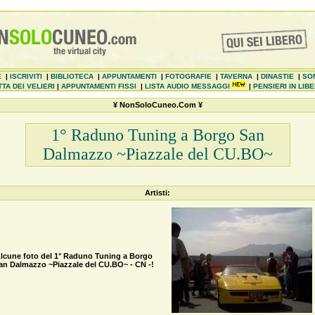
E
|
ISCRIVITI
|
BIBLIOTECA
|
APPUNTAMENTI
|
FOTOGRAFIE
|
TAVERNA
|
DINASTIE
|
SO
TA DEI VELIERI
|
APPUNTAMENTI FISSI
|
LISTA AUDIO MESSAGGI
|
PENSIERI IN LIB
¥ NonSoloCuneo.Com ¥
1° Raduno Tuning a Borgo San
Dalmazzo ~Piazzale del CU.BO~
Artisti:
lcune foto del 1° Raduno Tuning a Borgo
an Dalmazzo ~Piazzale del CU.BO~ - CN -!