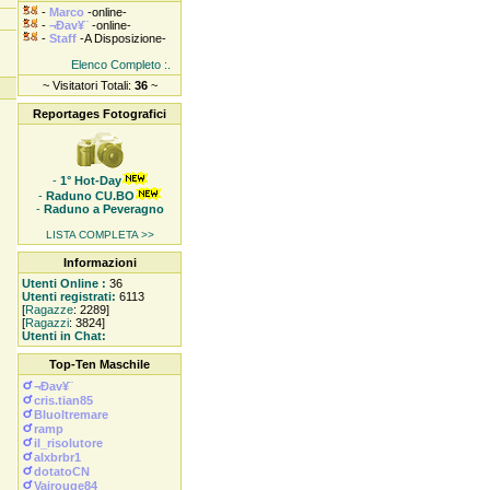
-
Marco
-online-
-
¬Ðav¥¨
-online-
-
Staff
-A Disposizione-
Elenco Completo :.
~ Visitatori Totali:
36
~
Reportages Fotografici
-
1° Hot-Day
-
Raduno CU.BO
-
Raduno a Peveragno
LISTA COMPLETA >>
Informazioni
Utenti Online :
36
Utenti registrati:
6113
[
Ragazze
: 2289]
[
Ragazzi
: 3824]
Utenti in Chat:
Top-Ten Maschile
¬Ðav¥¨
cris.tian85
Bluoltremare
ramp
il_risolutore
alxbrbr1
dotatoCN
Vairouge84