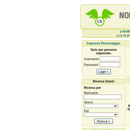
|
HOM
|
LA FLOT
Ingresso Personaggio
Solo per persone
registrate.
Username
Password
Ricerca Utenti
Ricerca per
Nickname
Sesso
A
S
Eta'